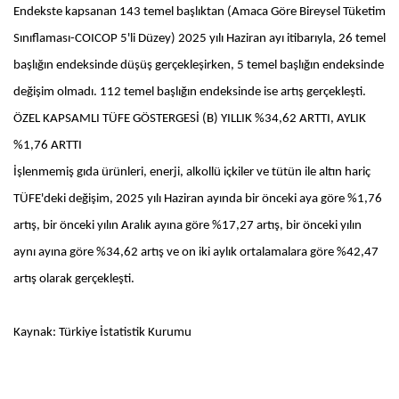
Endekste kapsanan 143 temel başlıktan (Amaca Göre Bireysel Tüketim
Sınıflaması-COICOP 5'li Düzey) 2025 yılı Haziran ayı itibarıyla, 26 temel
başlığın endeksinde düşüş gerçekleşirken, 5 temel başlığın endeksinde
değişim olmadı. 112 temel başlığın endeksinde ise artış gerçekleşti.
ÖZEL KAPSAMLI TÜFE GÖSTERGESİ (B) YILLIK %34,62 ARTTI, AYLIK
%1,76 ARTTI
İşlenmemiş gıda ürünleri, enerji, alkollü içkiler ve tütün ile altın hariç
TÜFE'deki değişim, 2025 yılı Haziran ayında bir önceki aya göre %1,76
artış, bir önceki yılın Aralık ayına göre %17,27 artış, bir önceki yılın
aynı ayına göre %34,62 artış ve on iki aylık ortalamalara göre %42,47
artış olarak gerçekleşti.
Kaynak: Türkiye İstatistik Kurumu