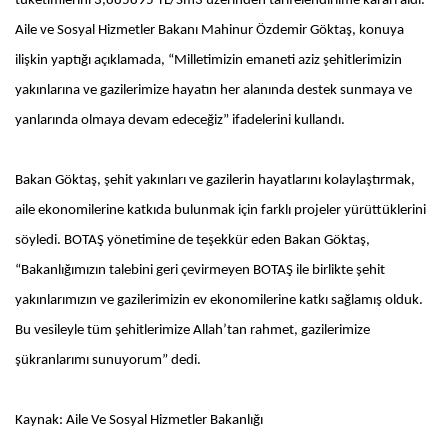
tüketimlerini 3,885895 TL/Sm3 üzerinden tarifelendirilme kararı aldı.
Aile ve Sosyal Hizmetler Bakanı Mahinur Özdemir Göktaş, konuya
ilişkin yaptığı açıklamada, “Milletimizin emaneti aziz şehitlerimizin
yakınlarına ve gazilerimize hayatın her alanında destek sunmaya ve
yanlarında olmaya devam edeceğiz” ifadelerini kullandı.
Bakan Göktaş, şehit yakınları ve gazilerin hayatlarını kolaylaştırmak,
aile ekonomilerine katkıda bulunmak için farklı projeler yürüttüklerini
söyledi. BOTAŞ yönetimine de teşekkür eden Bakan Göktaş,
“Bakanlığımızın talebini geri çevirmeyen BOTAŞ ile birlikte şehit
yakınlarımızın ve gazilerimizin ev ekonomilerine katkı sağlamış olduk.
Bu vesileyle tüm şehitlerimize Allah’tan rahmet, gazilerimize
şükranlarımı sunuyorum” dedi.
Kaynak: Aile Ve Sosyal Hizmetler Bakanlığı