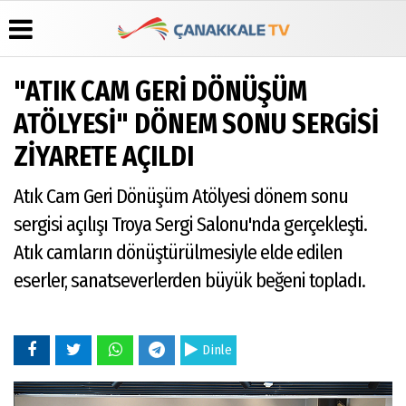
"ATIK CAM GERİ DÖNÜŞÜM
Üye Paneli
Hava
Köşe
Künye
ATÖLYESİ" DÖNEM SONU SERGİSİ
Durumu
Yazarları
Haber
İletişim
ZİYARETE AÇILDI
Arşivi
Gazete
Video
Çerez
Manşetleri
Galeri
Gazete
Politikası
Atık Cam Geri Dönüşüm Atölyesi dönem sonu
Arşivi
Anketler
Foto
Gizlilik
Galeri
Günün
Biyografiler
İlkeleri
sergisi açılışı Troya Sergi Salonu'nda gerçekleşti.
Haberleri
Atık camların dönüştürülmesiyle elde edilen
eserler, sanatseverlerden büyük beğeni topladı.
Dinle