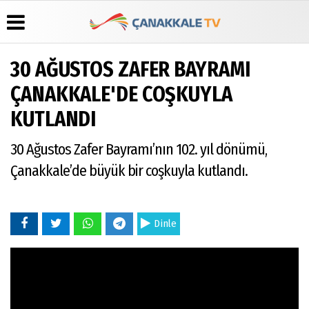
30 AĞUSTOS ZAFER BAYRAMI
Üye Paneli
Hava
Köşe
Künye
ÇANAKKALE'DE COŞKUYLA
Durumu
Yazarları
Haber
İletişim
KUTLANDI
Arşivi
Gazete
Video
Çerez
Manşetleri
Galeri
Gazete
Politikası
30 Ağustos Zafer Bayramı’nın 102. yıl dönümü,
Arşivi
Anketler
Foto
Gizlilik
Galeri
Günün
Biyografiler
İlkeleri
Çanakkale’de büyük bir coşkuyla kutlandı.
Haberleri
Dinle