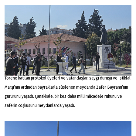
Törene katılan protokol üyeleri ve vatandaşlar, saygı duruşu ve İstiklal
Marşı’nın ardından bayraklarla süslenen meydanda Zafer Bayramı’nın
gururunu yaşadı. Çanakkale, bir kez daha milli mücadele ruhunu ve
zaferin coşkusunu meydanlarda yaşadı.