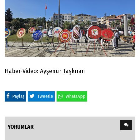
Haber-Video: Ayşenur Taşkıran
Paylaş
Tweetle
WhatsApp
YORUMLAR